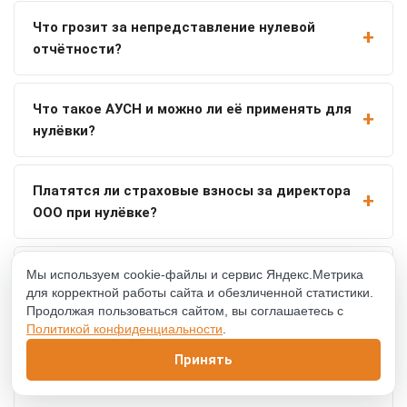
Что грозит за непредставление нулевой
отчётности?
Что такое АУСН и можно ли её применять для
нулёвки?
Платятся ли страховые взносы за директора
ООО при нулёвке?
Можно ли подать нулевую отчётность через
Мы используем cookie-файлы и сервис Яндекс.Метрика
для корректной работы сайта и обезличенной статистики.
Госуслуги или сервис ФНС?
Продолжая пользоваться сайтом, вы соглашаетесь с
Политикой конфиденциальности
.
Сколько стоит нулевая отчётность?
Принять