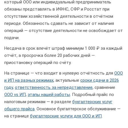
который ООО или индивидуальный предприниматель
обязаны представлять в ИФНС, СФР и Росстат при
отсутствии хозяйственной деятельности в отчётном
периоде. Обязанность сдавать не зависит от наличия
операций — отсутствие деятельности не освобождает от
подачи.
Несдача в срок влечёт штраф минимум 1 000 ₽ за каждый
отчёт, а просрочка более 20 рабочих дней —
приостановку операций по счёту.
На странице — что входит в нулевую отчётность для
ООО
и ИП на разных режимах
, актуальные
сроки сдачи в 2026
году
,
ответственность за непредставление
, сравнение
ООО vs ИП
,
этапы нашей работы
. Подробный прайс по
налоговым режимам — в разделе
бухгалтерских услуг
общего прайса
. Основное бухгалтерское обслуживание —
на странице
бухгалтерские услуги для ООО и ИП
.