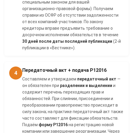
специальным законом для вашей
организационно-правовой формы). Получаем
справки из ОСФР об отсутствии задолженности
от всех компаний-участников. По закону
кредиторы вправе предъявить требование о
досрочном исполнении обязательств в течение
30 дней после даты последней публикации
(2-й
публикации в «Вестнике»).
Передаточный акт + подача Р12016
4
Составляем и утверждаем
передаточный акт
—
он обязателен при
разделении и выделении
и
содержит перечень переходящих прав и
обязанностей. При слиянии, присоединении и
преобразовании правопреемство происходит в
силу закона; на практике передаточный акт также
часто составляют для фиксации обязательств.
Подаём
форму Р12016
на регистрацию новой
компании или завершение реорганизации. Через